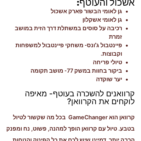
אשכול והעוטף:
גן לאומי הבשור פארק אשכול
גן לאומי אשקלון
רכיבה על סוסים במשתלת דרך הזית במושב
זמרת
פיינטבול ג'ונס- משחקי פיינטבול למשפחות
וקבוצות.
טיולי פריחה
ביקור בחוות במשק 77- מושב תקומה
יער שוקדה
קרוואנים להשכרה בעוטף- מאיפה
לוקחים את הקרוואן?
קרוואן הוא GameChanger בכל מה שקשור לטיול
בטבע. טיול עם קרוואן הופך למהנה, פשוט, נח ומפנק
הרבה יותר. דמיינו שיש לכם את כל הפינוק והנוחות