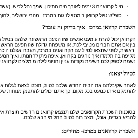
·
טיול קרוואנים 3 ימים לאורך הים התיכון- שפך נחל לכיש- (אשדוד), בית ינאי, חוף דור- הבונים.
·
סופ"ש טיול קרוואן רומנטי לזוגות במרכז- מהרי ירושלים, לחוף 
השכרת קרוואן במרכז- איך בדיוק זה עובד?
הקרוואן יכול להרתיע מעט אנשים שזו הפעם הראשונה שלהם בטיול מסו
בין אם אתם חברים מטיבי לכת, או משפחה גדולה שזו הפעם הראשונה
ראשית, לפני שתצאו לטיול עם הקרוואנים במרכז, תעברו אצלנו היכר
מקיפה בה תלמדו איך נוהגים בקרוואן. איפה ניתן להחנותו, ואיך המע
נשמח לספק לכם רשימת נקודות עניין וחניוני לילה מומלצים לקרוואנים 
לטיול יצאנו:
לאחר שקיבלתם את הבית החדש שלכם לטיול, תוכלו לצאת לגלות איתו 
להתמקם איתו כמעט בכל מקום. כך אתם יכולים להתפנק מנוחות של בית
בסוכנות השכרת הקרוואנים שלנו תמצאו קרוואנים חדשים תוצרת אירו
להביא בגדים, אוכל, ומצב רוח לטיול החלומי הבא שלכם.
השכרת קרוואנים במרכז- מחירים: