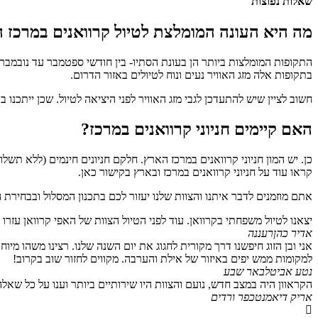
שאלות נפוצות
מה היא העונה המומלצת לטיול קרוואנים במרכז 
התקופות המומלצות ביותר הן בעונת הסתיו- בין חודשי ספטמבר עד נובמבר, ו
בתקופות אלה מזג האוויר נעים ונוח לטיולים באזור הדרום.
חשוב לציין שיש להתעדכן לגבי מזג האוויר לפני היציאה לטיול. שכן ייתכנו ב
האם קיימים חניוני קרוואנים במרכז?
כן. יש המון חניוני קרוואנים במרכז הארץ. חלקם חניונים חינמים (ללא תש
קראו עוד על חניוני קרוואנים במרכז ובארץ בקישור כאן.
אתם מוזמנים לדבר איתנו והצוות שלנו יעזור לכם בתכנון המסלול ובבחירת 
יצאנו לטיול משפחתי בקרוואן. עוד לפני הטיול הצוות של האפי קרוואן עזרו ל
אדיר כהן
רעננה
אני ובן הזוג חיפשנו דרך מקורית לחגוג את יום השנה שלנו. רצינו משהו מיוחד
למקומות ממש יפים באיזור של אילת והערבה. מקווים לחזור שוב בקרוב!
נטע אביטל
באר שבע
הקראוון היה במצב חדש, נועם והצוות היו שירותיים ביותר וענו על כל שאלה
אריק דיאמנט
כפר ורדים