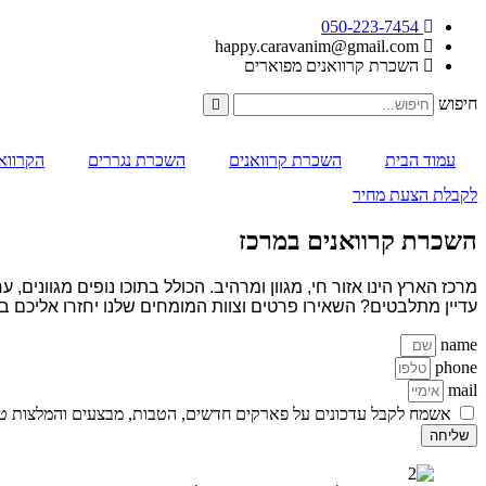
050-223-7454
happy.caravanim@gmail.com
השכרת קרוואנים מפוארים
חיפוש
עמוד הבית
השכרת קרוואנים
השכרת נגררים
הקרוואנ
לקבלת הצעת מחיר
השכרת קרוואנים במרכז
מרכז הארץ הינו אזור חי, מגוון ומרהיב. הכולל בתוכו נופים מגוונים
עדיין מתלבטים? השאירו פרטים וצוות המומחים שלנו יחזרו אליכם ב
name
phone
mail
אשמח לקבל עדכונים על פארקים חדשים, הטבות, מבצעים והמלצות טיו
שליחה