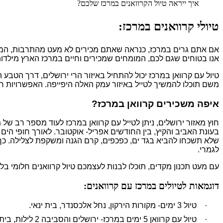
איך ייראה טיול הקרוואנים במרכז שלכם?
טיולי קרוואנים במרכז:
אם אתם גרים במרכז, כנראה שאתם מכירים לא מעט מהתרבות, המקו
אנו בטוחים שגם לכם, המומחים שמכירים וחיים במרכז הארץ מילדות
טיול עם קרוואן במרכז יכול להתחיל באיזור הרי ירושלים, דרך הטבע ה
משם תוכלו להמשיך לטייל באיזור עמק האלה היפייפה. האפשרויות רבות
איפה משכירים קרוואן במרכז?
חוץ מאזור ירושלים, ניתן לטייל עם קרוואן במרכז לעוד מספר רב של מק
בעונת האביב והקיץ, בין החודשים אפריל- אוקטובר. לאורך חופי הים ה
שלא תשכחו להביא בגד ים, כפכפים, קרם הגנה ומשקפת לצלילה. כך יו
לגמרי.
עם מעט תכנון מקדים, תוכלו לבנות לעצמכם טיול קרוואנים חלומי בל
דוגמאות לטיולים במרכז עם קרוואנים:
·
טיול 3 ימים- מקורות הירקון, נחל אלכסנדר, בית ינאי.
·
טיול עם קרוואן 5 ימים במרכז- ירושלים והסביבה 2 לילות, בית גוברין, בית ינאי 2 לילות.