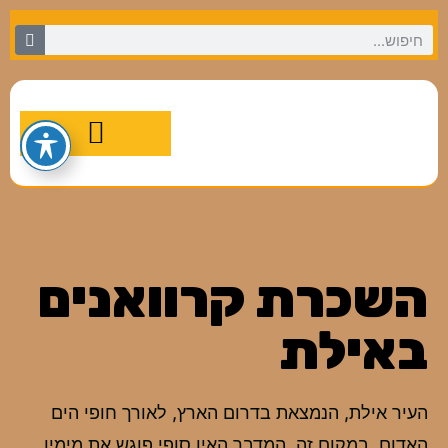
מסלולי טיול מומלצים
השכרת קרוואנים
באילת
העיר אילת, הנמצאת בדרום הארץ, לאורך חופי הים
האדום. במקום זה, המדבר האין סופי פוגש את מימיו